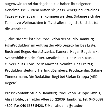
augenzwinkernd durchgehen. Sie haben ihre eigenen
Geheimnisse. Zudem hoffen sie, dass Georg und Rita eines
Tages wieder zusammenkommen werden. Solange sich die
Familie zu Weihnachten trifft, ist alles möglich. Und das ist
die Wahrheit…
Home
„Stille Nächte" ist eine Produktion der Studio Hamburg
FilmProduktion im Auftrag der ARD Degeto für Das Erste.
Unternehmen
Buch und Regie: Horst Sczerba. Kamera: Hagen Bogdanski.
Szenenbild: Isolde Rüter. Kostümbild: Tina Klietz. Musik:
Presse
Oliver Heuss. Ton: Joern Martens. Schnitt: Tina Freitag.
Produktionsleitung: Hartmut Damberg. Produzentin: Sabine
Karriere
Timmermann. Die Redaktion liegt bei Stefan Kruppa (ARD
Degeto).
Kontakt
Pressekontakt: Studio Hamburg Produktion Gruppe GmbH,
Newsletter
Datenschutz
Impressum
Alisa Höhle, Jenfelder Allee 80, 22039 Hamburg, Tel. 040 6688
4802, Fax 040 6688 5428, E-Mail ahoehle@studio-