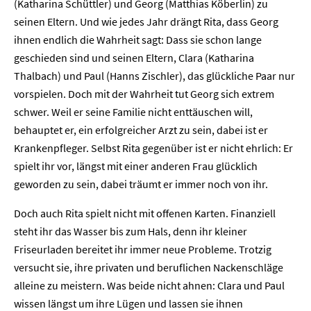
(Katharina Schüttler) und Georg (Matthias Köberlin) zu
seinen Eltern. Und wie jedes Jahr drängt Rita, dass Georg
ihnen endlich die Wahrheit sagt: Dass sie schon lange
geschieden sind und seinen Eltern, Clara (Katharina
Thalbach) und Paul (Hanns Zischler), das glückliche Paar nur
vorspielen. Doch mit der Wahrheit tut Georg sich extrem
schwer. Weil er seine Familie nicht enttäuschen will,
behauptet er, ein erfolgreicher Arzt zu sein, dabei ist er
Krankenpfleger. Selbst Rita gegenüber ist er nicht ehrlich: Er
spielt ihr vor, längst mit einer anderen Frau glücklich
geworden zu sein, dabei träumt er immer noch von ihr.
Doch auch Rita spielt nicht mit offenen Karten. Finanziell
steht ihr das Wasser bis zum Hals, denn ihr kleiner
Friseurladen bereitet ihr immer neue Probleme. Trotzig
versucht sie, ihre privaten und beruflichen Nackenschläge
alleine zu meistern. Was beide nicht ahnen: Clara und Paul
wissen längst um ihre Lügen und lassen sie ihnen