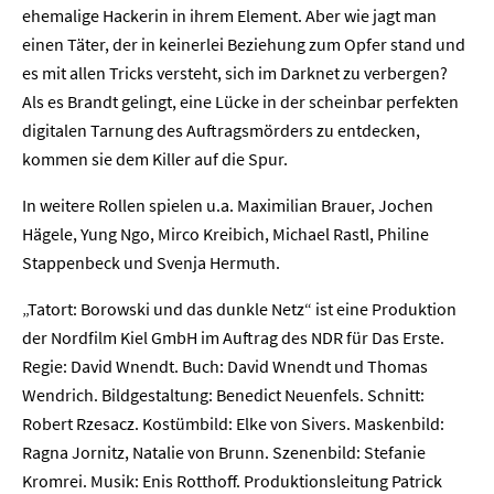
ehemalige Hackerin in ihrem Element. Aber wie jagt man
einen Täter, der in keinerlei Beziehung zum Opfer stand und
es mit allen Tricks versteht, sich im Darknet zu verbergen?
Als es Brandt gelingt, eine Lücke in der scheinbar perfekten
digitalen Tarnung des Auftragsmörders zu entdecken,
kommen sie dem Killer auf die Spur.
In weitere Rollen spielen u.a. Maximilian Brauer, Jochen
Hägele, Yung Ngo, Mirco Kreibich, Michael Rastl, Philine
Stappenbeck und Svenja Hermuth.
„Tatort: Borowski und das dunkle Netz“ ist eine Produktion
der Nordfilm Kiel GmbH im Auftrag des NDR für Das Erste.
Regie: David Wnendt. Buch: David Wnendt und Thomas
Wendrich. Bildgestaltung: Benedict Neuenfels. Schnitt:
Robert Rzesacz. Kostümbild: Elke von Sivers. Maskenbild:
Ragna Jornitz, Natalie von Brunn. Szenenbild: Stefanie
Kromrei. Musik: Enis Rotthoff. Produktionsleitung Patrick