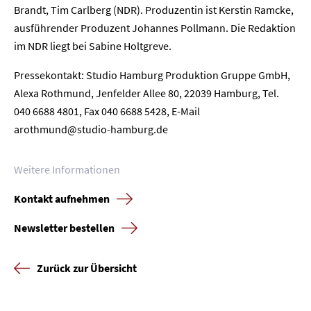
Home
Brandt, Tim Carlberg (NDR). Produzentin ist Kerstin Ramcke,
ausführender Produzent Johannes Pollmann. Die Redaktion
Unternehmen
im NDR liegt bei Sabine Holtgreve.
Pressekontakt: Studio Hamburg Produktion Gruppe GmbH,
Presse
Alexa Rothmund, Jenfelder Allee 80, 22039 Hamburg, Tel.
040 6688 4801, Fax 040 6688 5428, E-Mail
Karriere
arothmund@studio-hamburg.de
Kontakt
Weitere Informationen
Newsletter
Datenschutz
Impressum
Kontakt aufnehmen
Newsletter bestellen
Zurück zur Übersicht