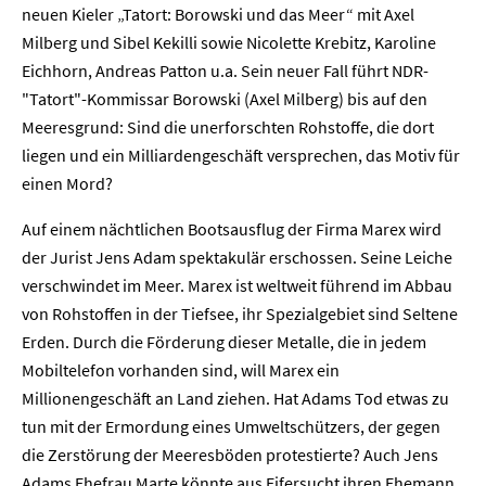
neuen Kieler „Tatort: Borowski und das Meer“ mit Axel
Milberg und Sibel Kekilli sowie Nicolette Krebitz, Karoline
Eichhorn, Andreas Patton u.a. Sein neuer Fall führt NDR-
"Tatort"-Kommissar Borowski (Axel Milberg) bis auf den
Meeresgrund: Sind die unerforschten Rohstoffe, die dort
liegen und ein Milliardengeschäft versprechen, das Motiv für
einen Mord?
Auf einem nächtlichen Bootsausflug der Firma Marex wird
der Jurist Jens Adam spektakulär erschossen. Seine Leiche
verschwindet im Meer. Marex ist weltweit führend im Abbau
von Rohstoffen in der Tiefsee, ihr Spezialgebiet sind Seltene
Erden. Durch die Förderung dieser Metalle, die in jedem
Mobiltelefon vorhanden sind, will Marex ein
Millionengeschäft an Land ziehen. Hat Adams Tod etwas zu
tun mit der Ermordung eines Umweltschützers, der gegen
die Zerstörung der Meeresböden protestierte? Auch Jens
Adams Ehefrau Marte könnte aus Eifersucht ihren Ehemann