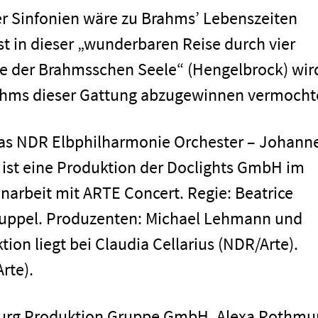
ier Sinfonien wäre zu Brahms’ Lebenszeiten
t in dieser „wunderbaren Reise durch vier
 der Brahmsschen Seele“ (Hengelbrock) wir
Brahms dieser Gattung abzugewinnen vermoch
s NDR Elbphilharmonie Orchester – Johann
 ist eine Produktion der Doclights GmbH im
arbeit mit ARTE Concert. Regie: Beatrice
Impressum
Duppel. Produzenten: Michael Lehmann und
on liegt bei Claudia Cellarius (NDR/Arte).
rte).
burg Produktion Gruppe GmbH, Alexa Rothmu