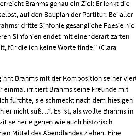
rreicht Brahms genau ein Ziel: Er lenkt die
elbst, auf den Bauplan der Partitur. Bei aller
rahms’ dritte Sinfonie gesangliche Poesie nic
ren Sinfonien endet mit einer derart zarten
, für die ich keine Worte finde.“ (Clara
ginnt Brahms mit der Komposition seiner vier
r einmal irritiert Brahms seine Freunde mit
Ich fürchte, sie schmeckt nach dem hiesigen
ier nicht süß…“. Es ist, als wollte Brahms in
azit seiner eigenen wie auch historisch
men
en Mittel des Abendlandes ziehen. Eine