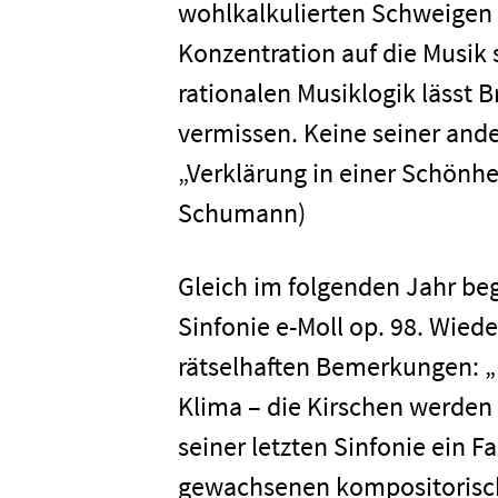
wohlkalkulierten Schweigen e
Konzentration auf die Musik s
rationalen Musiklogik lässt B
vermissen. Keine seiner ande
„Verklärung in einer Schönheit
Schumann)
Gleich im folgenden Jahr be
Sinfonie e-Moll op. 98. Wiede
rätselhaften Bemerkungen: „
Home
Klima – die Kirschen werden h
seiner letzten Sinfonie ein F
Unterneh
gewachsenen kompositorisch