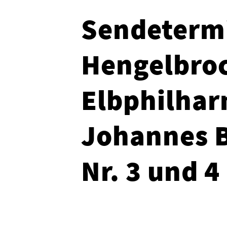
Sendeterm
Hengelbro
Elbphilhar
Johannes B
Nr. 3 und 4