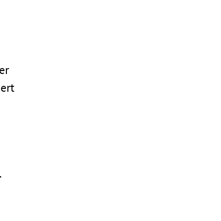
er
ert
.