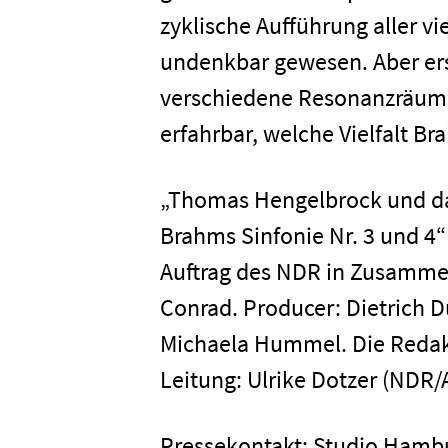
zyklische Aufführung aller v
Presse
undenkbar gewesen. Aber ers
verschiedene Resonanzräume
Karriere
erfahrbar, welche Vielfalt 
„Thomas Hengelbrock und da
Kontakt
Brahms Sinfonie Nr. 3 und 4“
Auftrag des NDR in Zusammen
Newsletter
Datenschutz
Conrad. Producer: Dietrich 
Michaela Hummel. Die Redakti
Leitung: Ulrike Dotzer (NDR/A
Pressekontakt: Studio Ham