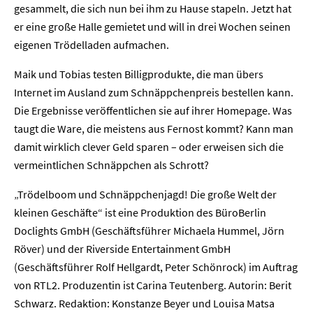
gesammelt, die sich nun bei ihm zu Hause stapeln. Jetzt hat
er eine große Halle gemietet und will in drei Wochen seinen
eigenen Trödelladen aufmachen.
Maik und Tobias testen Billigprodukte, die man übers
Internet im Ausland zum Schnäppchenpreis bestellen kann.
Die Ergebnisse veröffentlichen sie auf ihrer Homepage. Was
taugt die Ware, die meistens aus Fernost kommt? Kann man
Home
damit wirklich clever Geld sparen – oder erweisen sich die
vermeintlichen Schnäppchen als Schrott?
Unternehmen
„Trödelboom und Schnäppchenjagd! Die große Welt der
kleinen Geschäfte“ ist eine Produktion des BüroBerlin
Presse
Doclights GmbH (Geschäftsführer Michaela Hummel, Jörn
Röver) und der Riverside Entertainment GmbH
Karriere
(Geschäftsführer Rolf Hellgardt, Peter Schönrock) im Auftrag
von RTL2. Produzentin ist Carina Teutenberg. Autorin: Berit
Kontakt
Schwarz. Redaktion: Konstanze Beyer und Louisa Matsa