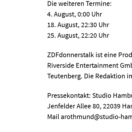
Presse
Die weiteren Termine:
4. August, 0:00 Uhr
Karriere
18. August, 22:30 Uhr
25. August, 22:20 Uhr
Kontakt
ZDFdonnerstalk ist eine Pro
Riverside Entertainment Gmb
Newsletter
Datenschutz
Teutenberg. Die Redaktion im
Pressekontakt: Studio Ham
Jenfelder Allee 80, 22039 Ha
Mail arothmund@studio-ha