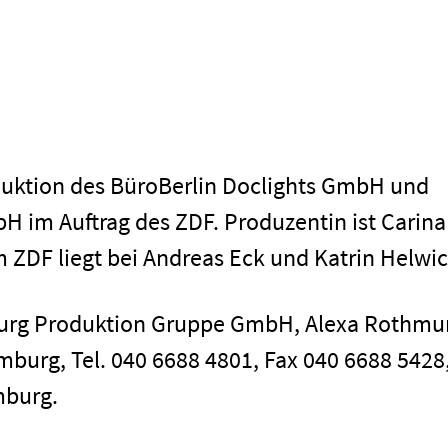
duktion des BüroBerlin Doclights GmbH und
H im Auftrag des ZDF. Produzentin ist Carina
Impressum
 ZDF liegt bei Andreas Eck und Katrin Helwic
burg Produktion Gruppe GmbH, Alexa Rothmu
mburg, Tel. 040 6688 4801, Fax 040 6688 5428,
mburg.