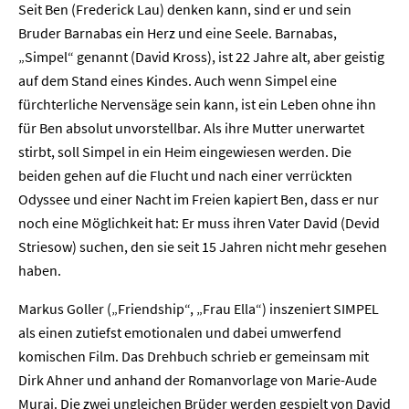
Seit Ben (Frederick Lau) denken kann, sind er und sein
Bruder Barnabas ein Herz und eine Seele. Barnabas,
„Simpel“ genannt (David Kross), ist 22 Jahre alt, aber geistig
auf dem Stand eines Kindes. Auch wenn Simpel eine
fürchterliche Nervensäge sein kann, ist ein Leben ohne ihn
für Ben absolut unvorstellbar. Als ihre Mutter unerwartet
stirbt, soll Simpel in ein Heim eingewiesen werden. Die
beiden gehen auf die Flucht und nach einer verrückten
Odyssee und einer Nacht im Freien kapiert Ben, dass er nur
noch eine Möglichkeit hat: Er muss ihren Vater David (Devid
Striesow) suchen, den sie seit 15 Jahren nicht mehr gesehen
haben.
Markus Goller („Friendship“, „Frau Ella“) inszeniert SIMPEL
als einen zutiefst emotionalen und dabei umwerfend
komischen Film. Das Drehbuch schrieb er gemeinsam mit
Dirk Ahner und anhand der Romanvorlage von Marie-Aude
Murai. Die zwei ungleichen Brüder werden gespielt von David