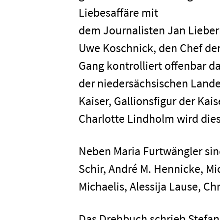
Liebesaffäre mit
dem Journalisten Jan Lieber
Uwe Koschnick, den Chef de
Home
Gang kontrolliert offenbar d
der niedersächsischen Lande
Kaiser, Gallionsfigur der Kai
Unterneh
Charlotte Lindholm wird dies
Presse
Neben Maria Furtwängler sin
Schir, André M. Hennicke, Mi
Karriere
Michaelis, Alessija Lause, Ch
Kontakt
Das Drehbuch schrieb Stefan 