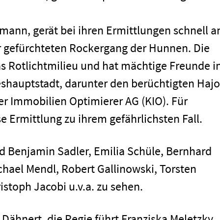
mann, gerät bei ihren Ermittlungen schnell a
r gefürchteten Rockergang der Hunnen. Die
as Rotlichtmilieu und hat mächtige Freunde i
shauptstadt, darunter den berüchtigten Hajo
ser Immobilien Optimierer AG (KIO). Für
men
e Ermittlung zu ihrem gefährlichsten Fall.
d Benjamin Sadler, Emilia Schüle, Bernhard
chael Mendl, Robert Gallinowski, Torsten
ristoph Jacobi u.v.a. zu sehen.
Dähnert, die Regie führt Franziska Meletzky.