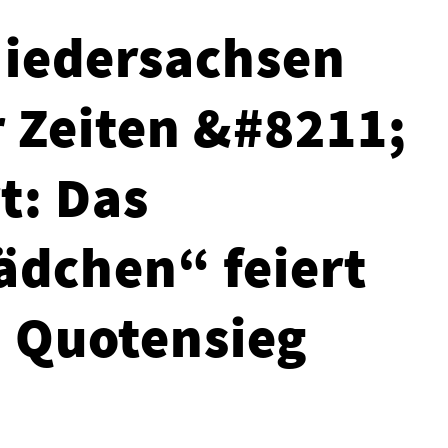
Niedersachsen
r Zeiten &#8211;
t: Das
dchen“ feiert
 Quotensieg