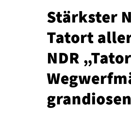
Stärkster 
Tatort alle
NDR „Tator
Wegwerfmä
grandiosen