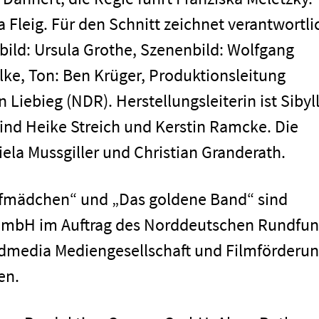
 Fleig. Für den Schnitt zeichnet verantwortli
Impressum
ild: Ursula Grothe, Szenenbild: Wolfgang
ke, Ton: Ben Krüger, Produktionsleitung
 Liebieg (NDR). Herstellungsleiterin ist Sibyl
nd Heike Streich und Kerstin Ramcke. Die
la Mussgiller und Christian Granderath.
rfmädchen“ und „Das goldene Band“ sind
GmbH im Auftrag des Norddeutschen Rundfun
ordmedia Mediengesellschaft und Filmförderu
en.