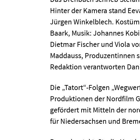
Hinter der Kamera stand Eeva
Newsletter
Datenschutz
Jürgen Winkelblech. Kostümb
Baark, Musik: Johannes Kobil
Dietmar Fischer und Viola von
Maddauss, Produzentinnen si
Redaktion verantworten Danie
Die „Tatort“-Folgen „Wegwe
Produktionen der Nordfilm 
gefördert mit Mitteln der n
für Niedersachsen und Brem