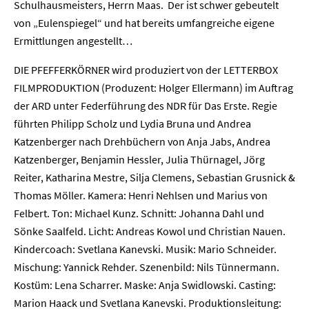
Schulhausmeisters, Herrn Maas. Der ist schwer gebeutelt
von „Eulenspiegel“ und hat bereits umfangreiche eigene
Ermittlungen angestellt…
DIE PFEFFERKÖRNER wird produziert von der LETTERBOX
FILMPRODUKTION (Produzent: Holger Ellermann) im Auftrag
der ARD unter Federführung des NDR für Das Erste. Regie
Home
führten Philipp Scholz und Lydia Bruna und Andrea
Katzenberger nach Drehbüchern von Anja Jabs, Andrea
Unternehmen
Katzenberger, Benjamin Hessler, Julia Thürnagel, Jörg
Reiter, Katharina Mestre, Silja Clemens, Sebastian Grusnick &
Presse
Thomas Möller. Kamera: Henri Nehlsen und Marius von
Felbert. Ton: Michael Kunz. Schnitt: Johanna Dahl und
Karriere
Sönke Saalfeld. Licht: Andreas Kowol und Christian Nauen.
Kindercoach: Svetlana Kanevski. Musik: Mario Schneider.
Kontakt
Mischung: Yannick Rehder. Szenenbild: Nils Tünnermann.
Kostüm: Lena Scharrer. Maske: Anja Swidlowski. Casting:
Newsletter
Datenschutz
Impressum
Marion Haack und Svetlana Kanevski. Produktionsleitung: