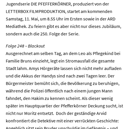
Jugendserie DIE PFEFFERKÖRNER, produziert von der
LETTERBOX FILMPRODUKTION, startet am kommenden
Samstag, 11. Mai, um 8.55 Uhr im Ersten sowie in der ARD
Mediathek. Zu feiern gibt es aber nicht nur dieses Jubiläum,
sondern auch die 250. Folge der Serie.
Folge 248 – Blackout
Ausgerechnet am selben Tag, an dem Leo als Pflegekind bei
Familie Bruns einzieht, legt ein Stromausfall die gesamte
Stadt lahm. Amys Hörgeräte lassen sich nicht mehr aufladen
und die Akkus der Handys sind nach zwei Tagen leer. Der
Bürgermeister bemüht sich, die Bevölkerung zu beruhigen,
während die Polizei öffentlich nach einem jungen Mann
fahndet, den Hakim zu kennen scheint. Als dieser wenig
später im Hauptquartier der Pfefferkörner Deckung sucht, ist
nicht nur Moritz entsetzt. Doch der geständige Arvid
konfrontiert die Detektive mit einer verrückten Geschichte:
Angeblich sitzt sein Bruder unschuldig im Gefängnis – und