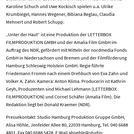
Karoline Schuch und Uwe Kockisch spielen u.a. Ulrike
Krumbiegel, Hannes Wegener, Bibiana Beglau, Claudia
Mehnert und Robert Schupp.
„Unter der Haut“ ist eine Produktion der LETTERBOX
FILMPRODUKTION GMBH und der Amalia Film GmbH im
Home
Auftrag des NDR, gefördert mit Mitteln der nordmedia Fonds
GmbH in Niedersachsen und Bremen und der Filmförderung
Unternehmen
Hamburg Schleswig-Holstein GmbH. Regie führte
Friedemann Fromm nach einem Drehbuch von Eva Zahn und
Presse
Volker A. Zahn. Kamera: Anton Klima. Producerin ist Kathrin
Geyh, Produzenten sind Michael Lehmann (LETTERBOX
Karriere
FILMPRODUKTION) und Cornel Schäfer (Amalia Film). Die
Redaktion liegt bei Donald Kraemer (NDR).
Kontakt
Pressekontakt: Studio Hamburg Produktion Gruppe GmbH,
Newsletter
Datenschutz
Impressum
Alisa Höhle, Jenfelder Allee 80, 22039 Hamburg, Tel. 040 6688
4801, Fax 040 6688 5428, E-Mail ahoehle@studio-