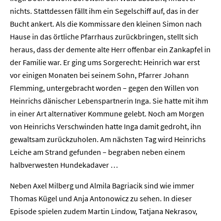
nichts. Stattdessen fällt ihm ein Segelschiff auf, das in der
Bucht ankert. Als die Kommissare den kleinen Simon nach
Hause in das örtliche Pfarrhaus zurückbringen, stellt sich
heraus, dass der demente alte Herr offenbar ein Zankapfel in
der Familie war. Er ging ums Sorgerecht: Heinrich war erst
vor einigen Monaten bei seinem Sohn, Pfarrer Johann
Flemming, untergebracht worden – gegen den Willen von
Heinrichs dänischer Lebenspartnerin Inga. Sie hatte mit ihm
in einer Art alternativer Kommune gelebt. Noch am Morgen
von Heinrichs Verschwinden hatte Inga damit gedroht, ihn
Home
gewaltsam zurückzuholen. Am nächsten Tag wird Heinrichs
Leiche am Strand gefunden – begraben neben einem
Unternehmen
halbverwesten Hundekadaver …
Presse
Neben Axel Milberg und Almila Bagriacik sind wie immer
Thomas Kügel und Anja Antonowicz zu sehen. In dieser
Karriere
Episode spielen zudem Martin Lindow, Tatjana Nekrasov,