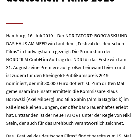
Hamburg, 16. Juli 2019 – Der NDR-TATORT: BOROWSKI UND
DAS HAUS AM MEER wird auf dem „Festival des deutschen
Films“ in Ludwigshafen gezeigt: Die Produktion der
NORDFILM GmbH im Auftrag des NDR für das Erste wird am
31. August seine Premiere auf großer Leinwand feiern und
ist zudem für den Rheingold-Publikumspreis 2019
nominiert, der mit 30.000 Euro dotiert ist. Zum dritten Mal
gemeinsam im Einsatz ermitteln die Kommissare Klaus
Borowski (Axel Milberg) und Mila Sahin (Almila Bagriacik) im
Fall eines kleinen Jungen, der offenbar Grauenhaftes erlebt
hat. Entstanden ist der neue TATORT unter der Regie von Niki
Stein, der auch für das Drehbuch verantwortlich zeichnet.
Das „Festival des deutschen Films“ findet bereits zum 15. Mal