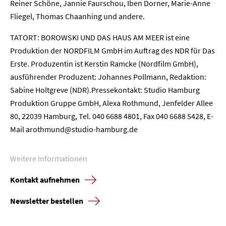
Reiner Schöne, Jannie Faurschou, Iben Dorner, Marie-Anne
Kontakt
Fliegel, Thomas Chaanhing und andere.
TATORT: BOROWSKI UND DAS HAUS AM MEER ist eine
Newsletter
Datenschutz
Impressum
Produktion der NORDFILM GmbH im Auftrag des NDR für Das
Erste. Produzentin ist Kerstin Ramcke (Nordfilm GmbH),
ausführender Produzent: Johannes Pollmann, Redaktion:
Sabine Holtgreve (NDR).Pressekontakt: Studio Hamburg
Produktion Gruppe GmbH, Alexa Rothmund, Jenfelder Allee
80, 22039 Hamburg, Tel. 040 6688 4801, Fax 040 6688 5428, E-
Mail arothmund@studio-hamburg.de
Weitere Informationen
Kontakt aufnehmen
Newsletter bestellen