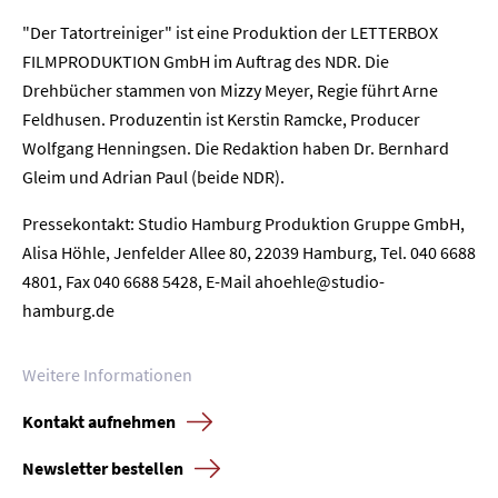
"Der Tatortreiniger" ist eine Produktion der LETTERBOX
FILMPRODUKTION GmbH im Auftrag des NDR. Die
Home
Drehbücher stammen von Mizzy Meyer, Regie führt Arne
Feldhusen. Produzentin ist Kerstin Ramcke, Producer
Unternehmen
Wolfgang Henningsen. Die Redaktion haben Dr. Bernhard
Gleim und Adrian Paul (beide NDR).
Presse
Pressekontakt: Studio Hamburg Produktion Gruppe GmbH,
Karriere
Alisa Höhle, Jenfelder Allee 80, 22039 Hamburg, Tel. 040 6688
4801, Fax 040 6688 5428, E-Mail ahoehle@studio-
Kontakt
hamburg.de
Newsletter
Datenschutz
Impressum
Weitere Informationen
Kontakt aufnehmen
Newsletter bestellen