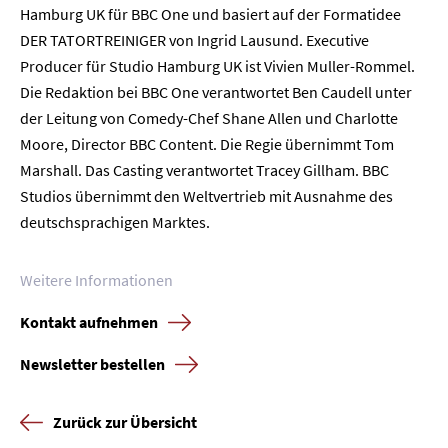
Hamburg UK für BBC One und basiert auf der Formatidee
Home
DER TATORTREINIGER von Ingrid Lausund. Executive
Producer für Studio Hamburg UK ist Vivien Muller-Rommel.
Unternehmen
Die Redaktion bei BBC One verantwortet Ben Caudell unter
der Leitung von Comedy-Chef Shane Allen und Charlotte
Presse
Moore, Director BBC Content. Die Regie übernimmt Tom
Marshall. Das Casting verantwortet Tracey Gillham. BBC
Karriere
Studios übernimmt den Weltvertrieb mit Ausnahme des
deutschsprachigen Marktes.
Kontakt
Weitere Informationen
Newsletter
Datenschutz
Impressum
Kontakt aufnehmen
Newsletter bestellen
Zurück zur Übersicht