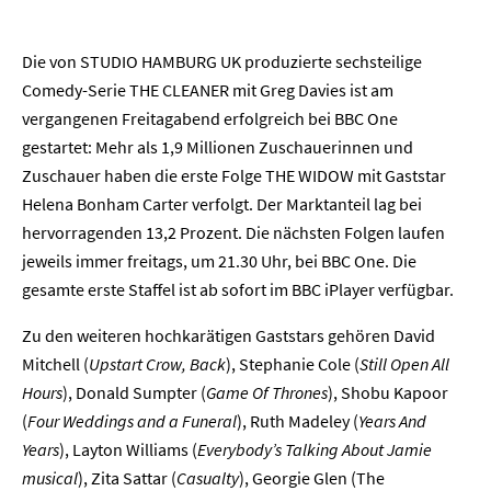
Die von STUDIO HAMBURG UK produzierte sechsteilige
Comedy-Serie THE CLEANER mit Greg Davies ist am
vergangenen Freitagabend erfolgreich bei BBC One
gestartet: Mehr als 1,9 Millionen Zuschauerinnen und
Zuschauer haben die erste Folge THE WIDOW mit Gaststar
Helena Bonham Carter verfolgt. Der Marktanteil lag bei
hervorragenden 13,2 Prozent. Die nächsten Folgen laufen
jeweils immer freitags, um 21.30 Uhr, bei BBC One. Die
gesamte erste Staffel ist ab sofort im BBC iPlayer verfügbar.
Zu den weiteren hochkarätigen Gaststars gehören David
Mitchell (
Upstart Crow, Back
), Stephanie Cole (
Still Open All
Hours
), Donald Sumpter (
Game Of Thrones
), Shobu Kapoor
(
Four Weddings and a Funeral
), Ruth Madeley (
Years And
Years
), Layton Williams (
Everybody’s Talking About Jamie
musical
), Zita Sattar (
Casualty
), Georgie Glen (The