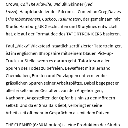
Crown,
Call The Midwife) und
Bill Skinner (
Ted
Lasso
).
Hauptdarsteller der Sitcom ist Comedian Greg Davies
(
The Inbetweeners
,
Cuckoo
,
Taskmaster
), der gemeinsam mit
Studio Hamburg UK Geschichten und Storylines entwickelt
hat, die auf der Formatidee des TATORTREINIGERS basieren.
Paul „Wicky“ Wickstead, staatlich zertifizierter Tatortreiniger,
ist im englischen Shropshire mit seinem blauen Pick-up-
Truck zur Stelle, wenn es darum geht, Tatorte von allen
Spuren des Todes zu befreien. Bewaffnet mit allerhand
Chemikalien, Bürsten und Putzlappen entfernt er die
grässlichen Spuren seiner Arbeitsplätze. Dabei begegnet er
allerlei seltsamen Gestalten: von den Angehörigen,
Nachbarn, Angestellten der Opfer bis hin zu den Mördern
selbst! Und da er Smalltalk liebt, verbringt er seine
Arbeitszeit oft mehr in Gesprächen als mit dem Putzen…
THE CLEANER (6×30 Minuten) ist eine Produktion der Studio