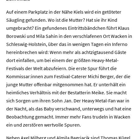
Auf einem Parkplatz in der Nähe Kiels wird ein getöteter
Säugling gefunden. Wo ist die Mutter? Hat sie ihr Kind
umgebracht? Ein gefundenes Eintrittsbändchen führt Klaus
Borowski und Mila Sahin in den verschlafenen Ort Wacken in
Schleswig-Holstein, über das in wenigen Tagen ein Inferno
hereinbrechen wird: Wenn mehr als achtzigtausend Gäste
dort einfallen, um bei einem der größten Heavy-Metal-
Festivals der Welt abzufeiern. Die erste Spur führt die
Kommissar:innen zum Festival-Caterer Michi Berger, der die
junge Mutter offenbar mitgenommen hat. Er unterhält ein
heimliches Verhältnis mit der Bestatterin Meike. Sie macht
sich Sorgen um ihren Sohn Jan. Der Heavy Metal-Fan war in
der Nacht, als das Baby verschwand, unterwegs und hat eine
Beobachtung gemacht. Immer mehr Fans trudeln in Wacken
ein und zerstören wertvolle Spuren.
Neben Axel Milberg und Almila Bagriacik sind Thomas Kügel,