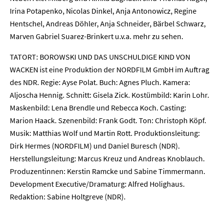
Irina Potapenko, Nicolas Dinkel, Anja Antonowicz, Regine
Hentschel, Andreas Döhler, Anja Schneider, Bärbel Schwarz,
Marven Gabriel Suarez-Brinkert u.v.a. mehr zu sehen.
TATORT: BOROWSKI UND DAS UNSCHULDIGE KIND VON
Home
WACKEN ist eine Produktion der NORDFILM GmbH im Auftrag
des NDR. Regie: Ayse Polat. Buch: Agnes Pluch. Kamera:
Unternehmen
Aljoscha Hennig. Schnitt: Gisela Zick. Kostümbild: Karin Lohr.
Maskenbild: Lena Brendle und Rebecca Koch. Casting:
Presse
Marion Haack. Szenenbild: Frank Godt. Ton: Christoph Köpf.
Musik: Matthias Wolf und Martin Rott. Produktionsleitung:
Karriere
Dirk Hermes (NORDFILM) und Daniel Buresch (NDR).
Herstellungsleitung: Marcus Kreuz und Andreas Knoblauch.
Kontakt
Produzentinnen: Kerstin Ramcke und Sabine Timmermann.
Newsletter
Datenschutz
Impressum
Development Executive/Dramaturg: Alfred Holighaus.
Redaktion: Sabine Holtgreve (NDR).