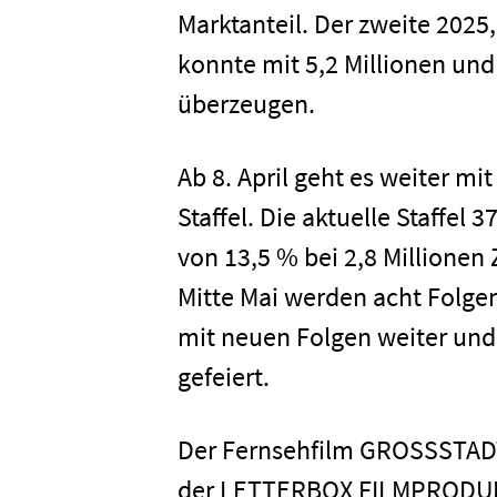
Marktanteil. Der zweite 2
Home
konnte mit 5,2 Millionen un
überzeugen.
Unterneh
Ab 8. April geht es weiter mi
Presse
Staffel. Die aktuelle Staffel
von 13,5 % bei 2,8 Millionen
Mitte Mai werden acht Folgen 
Karriere
mit neuen Folgen weiter und
gefeiert.
Kontakt
Der Fernsehfilm GROSSSTADT
Newsletter
Datenschutz
der LETTERBOX FILMPRODUKT