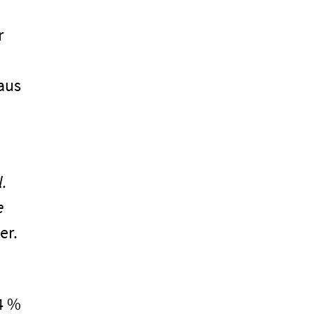
r
aus
l.
e
er.
4 %