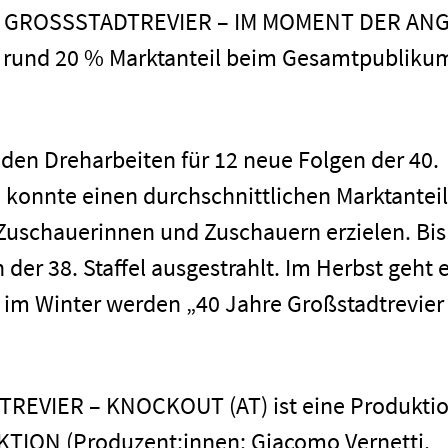
025, GROSSSTADTREVIER – IM MOMENT DER ANG
d rund 20 % Marktanteil beim Gesamtpubliku
men
t den Dreharbeiten für 12 neue Folgen der 40.
 37 konnte einen durchschnittlichen Marktanteil
 Zuschauerinnen und Zuschauern erzielen. Bis
der 38. Staffel ausgestrahlt. Im Herbst geht 
 im Winter werden „40 Jahre Großstadtrevier
REVIER – KNOCKOUT (AT) ist eine Produkti
Impressum
ION (Produzent:innen: Giacomo Vernetti,