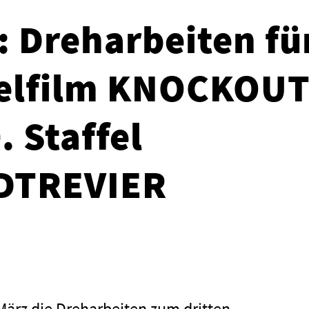
: Dreharbeiten fü
ielfilm KNOCKOU
. Staffel
DTREVIER
März die Dreharbeiten zum dritten