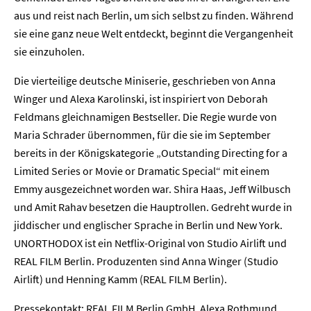
aus und reist nach Berlin, um sich selbst zu finden. Während
sie eine ganz neue Welt entdeckt, beginnt die Vergangenheit
sie einzuholen.
Die vierteilige deutsche Miniserie, geschrieben von Anna
Winger und Alexa Karolinski, ist inspiriert von Deborah
Home
Feldmans gleichnamigen Bestseller. Die Regie wurde von
Maria Schrader übernommen, für die sie im September
Unternehmen
bereits in der Königskategorie „Outstanding Directing for a
Limited Series or Movie or Dramatic Special“ mit einem
Presse
Emmy ausgezeichnet worden war. Shira Haas, Jeff Wilbusch
und Amit Rahav besetzen die Hauptrollen. Gedreht wurde in
Karriere
jiddischer und englischer Sprache in Berlin und New York.
UNORTHODOX ist ein Netflix-Original von Studio Airlift und
Kontakt
REAL FILM Berlin. Produzenten sind Anna Winger (Studio
Airlift) und Henning Kamm (REAL FILM Berlin).
Newsletter
Datenschutz
Impressum
Pressekontakt: REAL FILM Berlin GmbH, Alexa Rothmund,