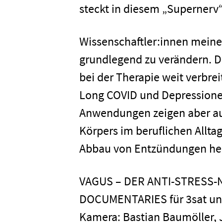
steckt in diesem „Supernerv“
Wissenschaftler:innen meinen
grundlegend zu verändern. Di
bei der Therapie weit verbre
Home
Long COVID und Depressionen
Anwendungen zeigen aber auc
Unterneh
Körpers im beruflichen Allta
Abbau von Entzündungen hel
Presse
VAGUS – DER ANTI-STRESS-NE
Karriere
DOCUMENTARIES für 3sat und 
Kamera: Bastian Baumöller, J