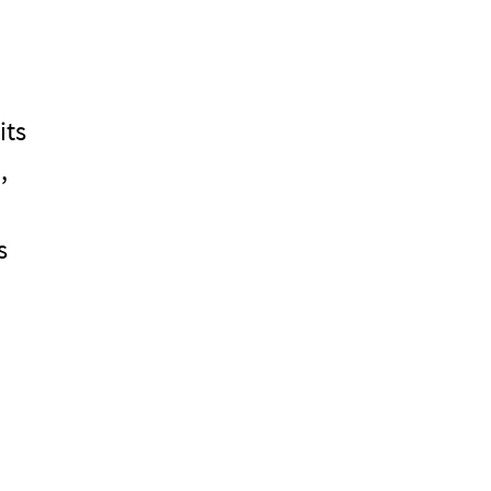
its
,
s