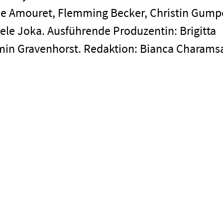
me Amouret, Flemming Becker, Christin Gumpe
ele Joka. Ausführende Produzentin: Brigitta
Impressum
min Gravenhorst. Redaktion: Bianca Charams