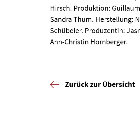
Kontakt
Hirsch. Produktion: Guillau
Sandra Thum. Herstellung: N
Newsletter
Datenschutz
Schübeler. Produzentin: Jas
Ann-Christin Hornberger.
Zurück zur Übersicht