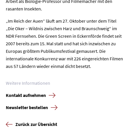
Arbeit als Biologie-Professor und Filmemacher mit den
Home
rasanten Insekten.
„Im Reich der Auen“ läuft am 27. Oktober unter dem Titel
Unternehmen
„Die Oker – Wildnis zwischen Harz und Braunschweig“ im
NDR Fernsehen. Die Green Screen in Eckernförde findet seit
Presse
2007 bereits zum 15. Mal statt und hat sich inzwischen zu
Europas größtem Publikumsfestival gemausert. Die
Karriere
internationale Konkurrenz war mit 226 eingereichten Filmen
aus 57 Ländern wieder einmal dicht besetzt.
Kontakt
Weitere Informationen
Newsletter
Datenschutz
Impressum
Kontakt aufnehmen
Newsletter bestellen
Zurück zur Übersicht