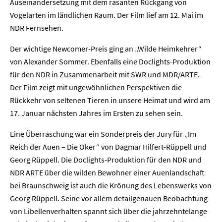
Auseinandersetzung mit dem rasanten Rückgang von
Vogelarten im ländlichen Raum. Der Film lief am 12. Mai im
NDR Fernsehen.
Der wichtige Newcomer-Preis ging an „Wilde Heimkehrer“
von Alexander Sommer. Ebenfalls eine Doclights-Produktion
für den NDR in Zusammenarbeit mit SWR und MDR/ARTE.
Der Film zeigt mit ungewöhnlichen Perspektiven die
Rückkehr von seltenen Tieren in unsere Heimat und wird am
17. Januar nächsten Jahres im Ersten zu sehen sein.
Eine Überraschung war ein Sonderpreis der Jury für „Im
Reich der Auen – Die Oker“ von Dagmar Hilfert-Rüppell und
Georg Rüppell. Die Doclights-Produktion für den NDR und
NDR ARTE über die wilden Bewohner einer Auenlandschaft
bei Braunschweig ist auch die Krönung des Lebenswerks von
Georg Rüppell. Seine vor allem detailgenauen Beobachtung
von Libellenverhalten spannt sich über die jahrzehntelange