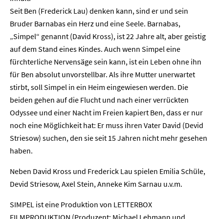
Seit Ben (Frederick Lau) denken kann, sind er und sein
Bruder Barnabas ein Herz und eine Seele. Barnabas,
„Simpel“ genannt (David Kross), ist 22 Jahre alt, aber geistig
auf dem Stand eines Kindes. Auch wenn Simpel eine
fürchterliche Nervensäge sein kann, ist ein Leben ohne ihn
für Ben absolut unvorstellbar. Als ihre Mutter unerwartet
stirbt, soll Simpel in ein Heim eingewiesen werden. Die
beiden gehen auf die Flucht und nach einer verrückten
Odyssee und einer Nacht im Freien kapiert Ben, dass er nur
noch eine Möglichkeit hat: Er muss ihren Vater David (Devid
Home
Striesow) suchen, den sie seit 15 Jahren nicht mehr gesehen
haben.
Unternehmen
Neben David Kross und Frederick Lau spielen Emilia Schüle,
Devid Striesow, Axel Stein, Anneke Kim Sarnau u.v.m.
Presse
SIMPEL ist eine Produktion von LETTERBOX
Karriere
FILMPRODUKTION (Produzent: Michael Lehmann und