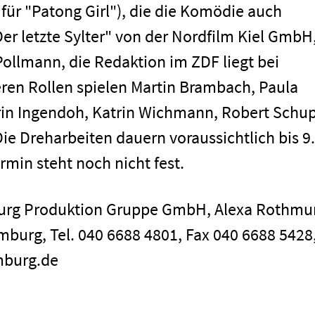
ür "Patong Girl"), die die Komödie auch
Der letzte Sylter" von der Nordfilm Kiel GmbH
ollmann, die Redaktion im ZDF liegt bei
eren Rollen spielen Martin Brambach, Paula
men
rin Ingendoh, Katrin Wichmann, Robert Schu
e Dreharbeiten dauern voraussichtlich bis 9.
min steht noch nicht fest.
burg Produktion Gruppe GmbH, Alexa Rothmu
mburg, Tel. 040 6688 4801, Fax 040 6688 5428,
mburg.de
Impressum