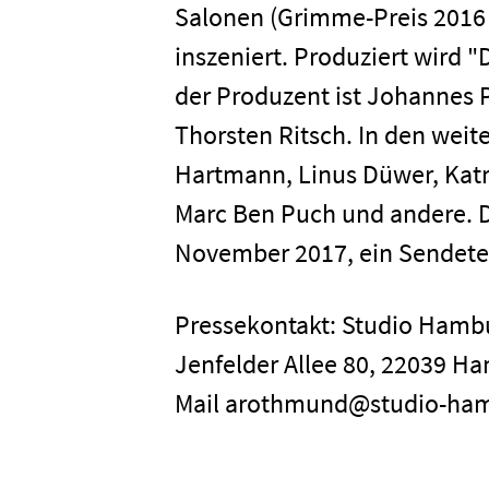
Salonen (Grimme-Preis 2016 f
inszeniert. Produziert wird "
Home
der Produzent ist Johannes P
Thorsten Ritsch. In den weit
Unterneh
Hartmann, Linus Düwer, Kat
Marc Ben Puch und andere. Di
Presse
November 2017, ein Sendeter
Karriere
Pressekontakt: Studio Ham
Jenfelder Allee 80, 22039 Ha
Kontakt
Mail arothmund@studio-ha
Newsletter
Datenschutz