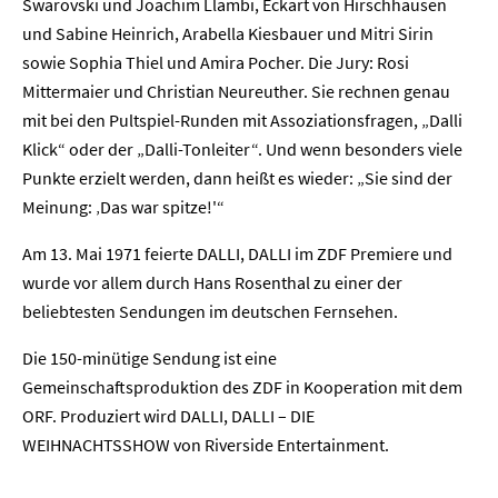
Swarovski und Joachim Llambi, Eckart von Hirschhausen
und Sabine Heinrich, Arabella Kiesbauer und Mitri Sirin
sowie Sophia Thiel und Amira Pocher. Die Jury: Rosi
Mittermaier und Christian Neureuther. Sie rechnen genau
mit bei den Pultspiel-Runden mit Assoziationsfragen, „Dalli
Klick“ oder der „Dalli-Tonleiter“. Und wenn besonders viele
Punkte erzielt werden, dann heißt es wieder: „Sie sind der
Meinung: ‚Das war spitze!'“
Am 13. Mai 1971 feierte DALLI, DALLI im ZDF Premiere und
wurde vor allem durch Hans Rosenthal zu einer der
beliebtesten Sendungen im deutschen Fernsehen.
Die 150-minütige Sendung ist eine
Home
Gemeinschaftsproduktion des ZDF in Kooperation mit dem
ORF. Produziert wird DALLI, DALLI – DIE
Unternehmen
WEIHNACHTSSHOW von Riverside Entertainment.