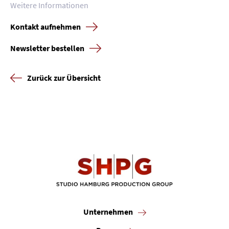
Presse
Weitere Informationen
Karriere
Kontakt aufnehmen
Newsletter bestellen
Kontakt
Newsletter
Datenschutz
Impressum
Zurück zur Übersicht
Unternehmen