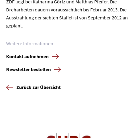
ZDF liegt bei Katharina Görtz und Matthias Pfeifer. Die
Unternehmen
Dreharbeiten dauern voraussichtlich bis Februar 2013. Die
Ausstrahlung der siebten Staffel ist von September 2012 an
Presse
geplant.
Karriere
Weitere Informationen
Kontakt
Kontakt aufnehmen
Newsletter
Datenschutz
Impressum
Newsletter bestellen
Zurück zur Übersicht