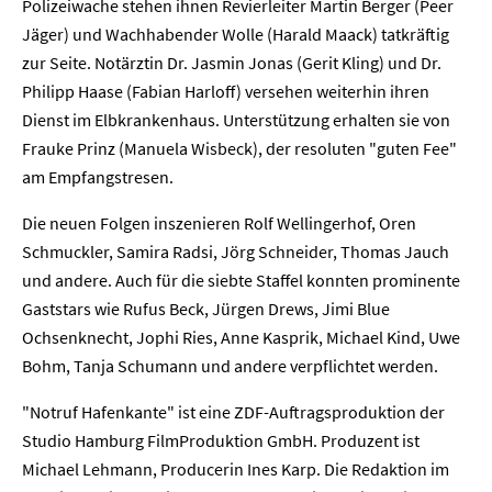
Polizeiwache stehen ihnen Revierleiter Martin Berger (Peer
Jäger) und Wachhabender Wolle (Harald Maack) tatkräftig
zur Seite. Notärztin Dr. Jasmin Jonas (Gerit Kling) und Dr.
Philipp Haase (Fabian Harloff) versehen weiterhin ihren
Dienst im Elbkrankenhaus. Unterstützung erhalten sie von
Frauke Prinz (Manuela Wisbeck), der resoluten "guten Fee"
am Empfangstresen.
Die neuen Folgen inszenieren Rolf Wellingerhof, Oren
Schmuckler, Samira Radsi, Jörg Schneider, Thomas Jauch
und andere. Auch für die siebte Staffel konnten prominente
Gaststars wie Rufus Beck, Jürgen Drews, Jimi Blue
Ochsenknecht, Jophi Ries, Anne Kasprik, Michael Kind, Uwe
Bohm, Tanja Schumann und andere verpflichtet werden.
"Notruf Hafenkante" ist eine ZDF-Auftragsproduktion der
Studio Hamburg FilmProduktion GmbH. Produzent ist
Home
Michael Lehmann, Producerin Ines Karp. Die Redaktion im