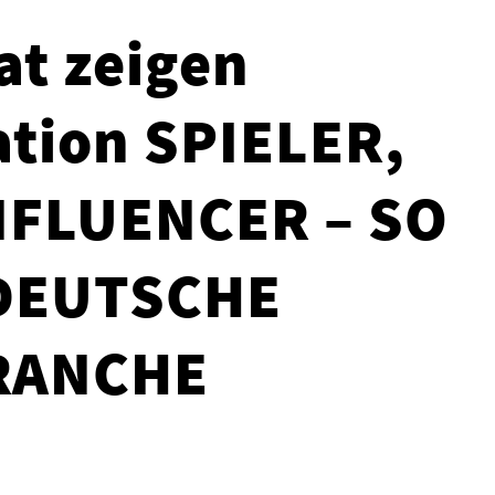
at zeigen
tion SPIELER,
NFLUENCER – SO
 DEUTSCHE
RANCHE