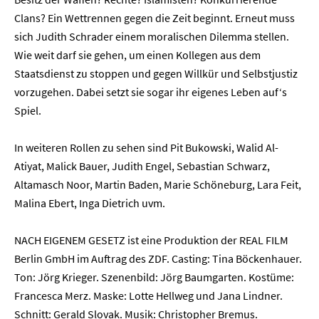
Clans? Ein Wettrennen gegen die Zeit beginnt. Erneut muss
sich Judith Schrader einem moralischen Dilemma stellen.
Wie weit darf sie gehen, um einen Kollegen aus dem
Staatsdienst zu stoppen und gegen Willkür und Selbstjustiz
vorzugehen. Dabei setzt sie sogar ihr eigenes Leben auf‘s
Spiel.
Home
In weiteren Rollen zu sehen sind Pit Bukowski, Walid Al-
Unternehmen
Atiyat, Malick Bauer, Judith Engel, Sebastian Schwarz,
Altamasch Noor, Martin Baden, Marie Schöneburg, Lara Feit,
Presse
Malina Ebert, Inga Dietrich uvm.
Karriere
NACH EIGENEM GESETZ ist eine Produktion der REAL FILM
Berlin GmbH im Auftrag des ZDF. Casting: Tina Böckenhauer.
Kontakt
Ton: Jörg Krieger. Szenenbild: Jörg Baumgarten. Kostüme:
Francesca Merz. Maske: Lotte Hellweg und Jana Lindner.
Newsletter
Datenschutz
Impressum
Schnitt: Gerald Slovak. Musik: Christopher Bremus.