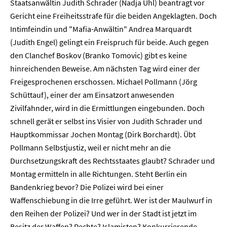
Staatsanwältin Judith Schrader (Nadja Uhl) beantragt vor
Gericht eine Freiheitsstrafe für die beiden Angeklagten. Doch
Intimfeindin und "Mafia-Anwältin" Andrea Marquardt
(Judith Engel) gelingt ein Freispruch für beide. Auch gegen
den Clanchef Boskov (Branko Tomovic) gibt es keine
hinreichenden Beweise. Am nächsten Tag wird einer der
Freigesprochenen erschossen. Michael Pollmann (Jörg
Schüttauf), einer der am Einsatzort anwesenden
Zivilfahnder, wird in die Ermittlungen eingebunden. Doch
schnell gerät er selbst ins Visier von Judith Schrader und
Hauptkommissar Jochen Montag (Dirk Borchardt). Übt
Pollmann Selbstjustiz, weil er nicht mehr an die
Durchsetzungskraft des Rechtsstaates glaubt? Schrader und
Montag ermitteln in alle Richtungen. Steht Berlin ein
Bandenkrieg bevor? Die Polizei wird bei einer
Waffenschiebung in die Irre geführt. Wer ist der Maulwurf in
den Reihen der Polizei? Und wer in der Stadt ist jetzt im
Besitz der Waffen? Rechte? Islamisten? Konkurrierende