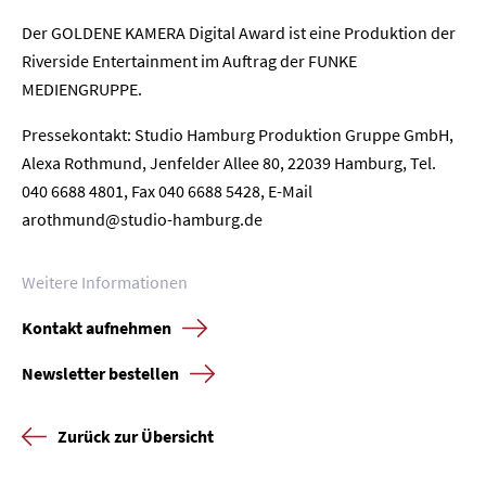
Home
Der GOLDENE KAMERA Digital Award ist eine Produktion der
Riverside Entertainment im Auftrag der FUNKE
Unternehmen
MEDIENGRUPPE.
Presse
Pressekontakt: Studio Hamburg Produktion Gruppe GmbH,
Alexa Rothmund, Jenfelder Allee 80, 22039 Hamburg, Tel.
Karriere
040 6688 4801, Fax 040 6688 5428, E-Mail
arothmund@studio-hamburg.de
Kontakt
Weitere Informationen
Newsletter
Datenschutz
Impressum
Kontakt aufnehmen
Newsletter bestellen
Zurück zur Übersicht