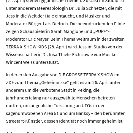
(21. April) stehen gigantische Themen. Zu Gast im Studio ist
unter anderem Meeresbiologin Dr. Julia Schnetzer, die mit
Jess in die Welt der Haie eintaucht, und Musiker und
Moderator Bürger Lars Dietrich. Die beeindruckenden Filme
zeigen Schauspielerin Sarah Mangione und „PUR+“-
Moderator Eric Mayer. Beim Thema Weltraum in der zweiten
TERRA X-SHOW KIDS (28. April) wird Jess im Studio von der
Wissenschaftlerin Dr. Insa Thiele-Eich sowie von Musiker
Wincent Weiss unterstützt.
In der ersten Ausgabe von DIE GROSSE TERRA X SHOW im
ZDF zum Thema „Geheimnisse“ geht es am 26. April unter
anderem um die Verbotene Stadt in Peking, die
jahrhundertelang nur ausgewählte Menschen betreten
durften, um angebliche Forschung an UFOs in der
sagenumwobenen Area 51 und um Banksy – den berühmten
Streetart-Künstler, dessen Identität noch immer geheim ist.