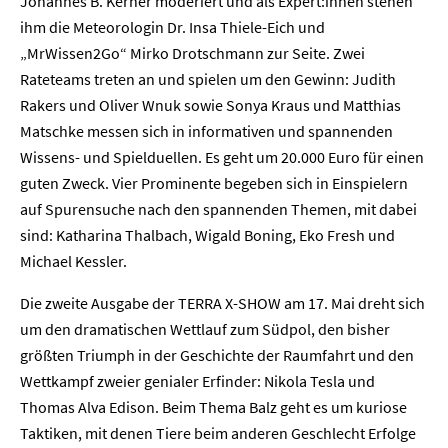
Johannes B. Kerner moderiert und als Expert:innen stehen
ihm die Meteorologin Dr. Insa Thiele-Eich und
„MrWissen2Go“ Mirko Drotschmann zur Seite. Zwei
Rateteams treten an und spielen um den Gewinn: Judith
Rakers und Oliver Wnuk sowie Sonya Kraus und Matthias
Matschke messen sich in informativen und spannenden
Wissens- und Spielduellen. Es geht um 20.000 Euro für einen
guten Zweck. Vier Prominente begeben sich in Einspielern
auf Spurensuche nach den spannenden Themen, mit dabei
sind: Katharina Thalbach, Wigald Boning, Eko Fresh und
Michael Kessler.
Die zweite Ausgabe der TERRA X-SHOW am 17. Mai dreht sich
Home
um den dramatischen Wettlauf zum Südpol, den bisher
größten Triumph in der Geschichte der Raumfahrt und den
Unternehmen
Wettkampf zweier genialer Erfinder: Nikola Tesla und
Thomas Alva Edison. Beim Thema Balz geht es um kuriose
Presse
Taktiken, mit denen Tiere beim anderen Geschlecht Erfolge