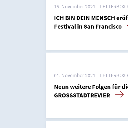
15. November 2021
LETTERBOX 
ICH BIN DEIN MENSCH eröff
Home
Festival in San Francisco
Unterneh
Presse
01. November 2021
LETTERBOX 
Karriere
Neun weitere Folgen für di
GROSSSTADTREVIER
Kontakt