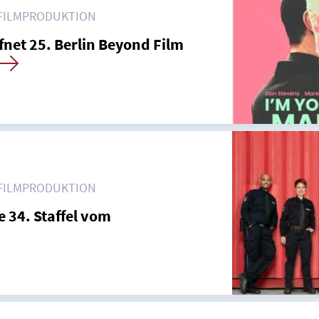
FILMPRODUKTION
net 25. Berlin Beyond Film
men
FILMPRODUKTION
e 34. Staffel vom